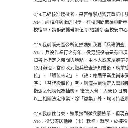
已經核准緩徵者，是否每學期皆要重新申
Q14.
：經核准緩徵的同學，在校期間無須重新申
A14
校復學，請務必攜帶退伍令
結訓令
至校安中心
(
)
我前兩天區公所忽然通知我要「兵籍調查
Q15.
：兵役作業行之有年，役男服役前是有四項
A15
知書上指定之時間與地點，由本人或家屬攜帶
月辦理，當你收到徵兵檢查通知書後，應前
12
位」、「體位未定」。（註：應屆畢業生尚未
序；「替代役體位」者，則僅抽籤決定入營順
指派之代表代為抽籤。
徵集入營：入營
日前
10
以上相關法定作業，除「徵集」外，均可持證
我家住台東，如果接到徵兵體檢單，但現
Q16.
：役男寄居他縣（市）就業、就學，於接獲
A16