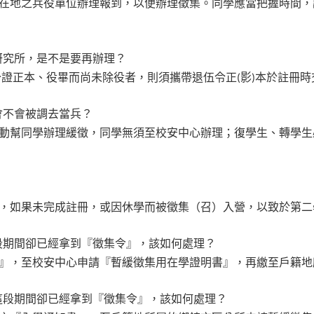
在地之兵役單位辦理報到，以便辦理徵集。同學應當把握時間，
研究所，是不是要再辦理？
分證正本、役畢而尚未除役者，則須攜帶退伍令正
影
本於註冊時
(
)
會不會被調去當兵？
動幫同學辦理緩徵，同學無須至校安中心辦理；復學生、轉學生
，如果未完成註冊，或因休學而被徵集（召）入營，以致於第二
段期間卻已經拿到『徵集令』，該如何處理？
』，至校安中心申請『暫緩徵集用在學證明書』，再繳至戶籍地
這段期間卻已經拿到『徵集令』，該如何處理？