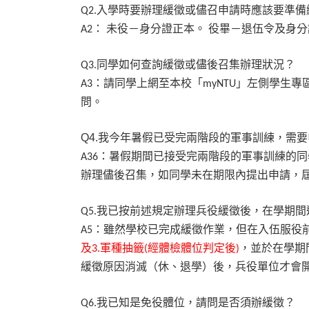
入學時要辦理緩徵或儘召申請時應該要準備
Q2.
：
未役－身分證正本。
役畢－退伍令及身分
A2
同學如何查詢緩徵或儘後召集辦理狀況？
Q3.
：請同學上網至本校「
」左側學生專
A3
myNTU
問。
Q4.
我今年暑假已受完兩階段的軍事訓練，需要
：暑假期間已接受完兩階段的軍事訓練的同
A36
辦理儘後召集，如同學未在期限內提出申請，
我已按前述規定辦理兵役緩徵後，在學期間
Q5.
：雖然學校已完成緩徵作業，但在入伍服役
A5
及
軍種抽籤
經體檢體位判定後
，並於在學期
3.
(
)
緩徵原因消滅（休、退學）後，兵役單位才會
我已知是免役體位，請問是否須辦緩徵？
Q6.