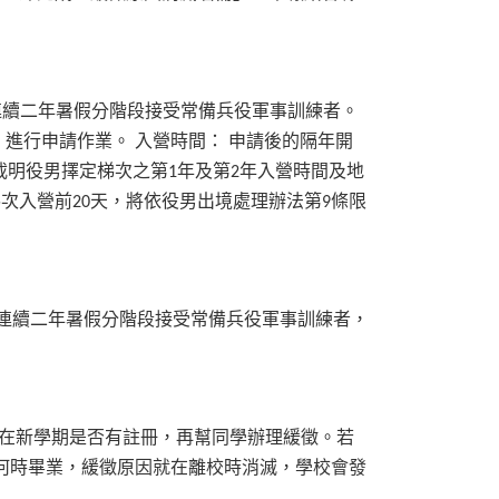
連續二年暑假分階段接受常備兵役軍事訓練者。
」進行申請作業。
入營時間：
申請後的隔年開
載明役男擇定梯次之第
年及第
年入營時間及地
1
2
梯次入營前
天，將依役男出境處理辦法第
條限
20
9
連續二年暑假分階段接受常備兵役軍事訓練者，
在新學期是否有註冊，再幫同學辦理緩徵。若
何時畢業，緩徵原因就在離校時消滅，學校會發