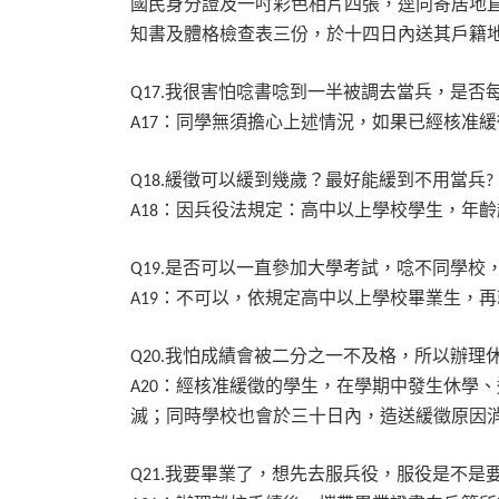
國民身分證及一吋彩色相片四張，逕向寄居地
知書及體格檢查表三份，於十四日內送其戶籍
我很害怕唸書唸到一半被調去當兵，是否
Q17.
：同學無須擔心上述情況，如果已經核准緩
A17
緩徵可以緩到幾歲？最好能緩到不用當兵
Q18.
?
：因兵役法規定：高中以上學校學生，年齡
A18
是否可以一直參加大學考試，唸不同學校
Q19.
：不可以，依規定高中以上學校畢業生，再
A19
我怕成績會被二分之一不及格，所以辦理
Q20.
：經核准緩徵的學生，在學期中發生休學、
A20
滅；同時學校也會於三十日內，造送緩徵原因
我要畢業了，想先去服兵役，服役是不是
Q21.