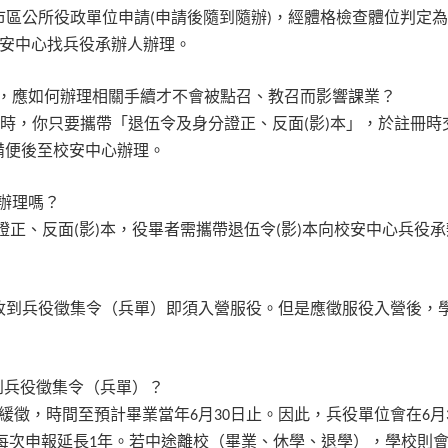
市區公所役政單位申請
申請後隨到隨辦
，經體格檢查體位判定為
(
)
安中心找兵役承辦人辦理。
，應如何辦理相關手續才不會被點召、教召而影響課業？
時，你只要攜帶「退伍令及身分證正、反面
影
本」，於註冊時
(
)
備便後至校安中心辦理。
辦理嗎？
證正、反面
影
本，役畢者需攜帶退伍令
影
本向校安中心兵役承
(
)
(
)
收到兵役徵集令（兵單）即須入營服役。但是應徵服役入營後，
到兵役徵集令（兵單）？
緩徵，時間至預計畢業當年
月
日止。因此，兵役單位會在
月
6
30
6
每次申報延長
年。若中途離校（畢業、休學、退學），學校則
1