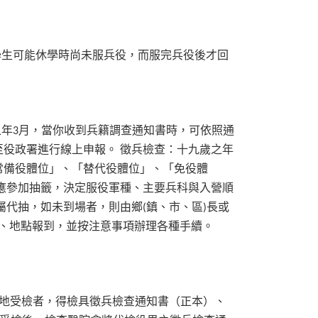
學生可能休學時尚未服兵役，而服完兵役後才回
之年
月，當你收到兵籍調查通知書時，可依照通
3
至役政署進行線上申報。
徵兵檢查：十九歲之年
常備役體位」、「替代役體位」、「免役體
應參加抽籤，決定服役軍種、主要兵科與入營順
屬代抽，如未到場者，則由鄉
鎮、市、區
長或
(
)
、地點報到，並按注意事項辦理各種手續。
地受檢者，得檢具徵兵檢查通知書（正本）、