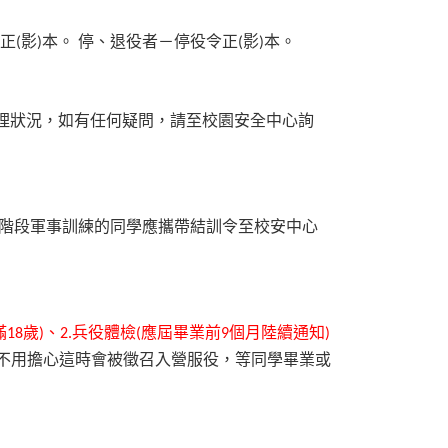
正
影
本。
停、退役者－停役令正
影
本。
(
)
(
)
理狀況，如有任何疑問，請至校園安全中心詢
階段軍事訓練的同學應攜帶結訓令至校安中心
滿
歲
、
兵役體檢
應屆畢業前
個月陸續通知
18
)
2.
(
9
)
不用擔心這時會被徵召入營服役，等同學畢業或