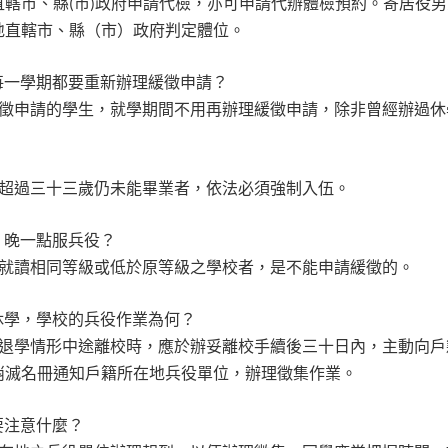
直轄市、縣
市
政府申請代檢，亦可申請代辦體檢預約。寄居役男
(
)
地直轄市、縣（市）政府判定體位。
每一學期都要重新辦理緩徵申請？
徵申請的學生，就學期間不用再辦理緩徵申請，除非曾經辦過休
超過三十三歲仍未能畢業者，依法必須強制入伍。
，晚一點服兵役？
就讀相同等級或低於原等級之學校者，是不能申請緩徵的。
休學，學校的兵役作業為何？
退學情形中途離校時，應於辦妥離校手續後三十日內，主動向戶
消滅名冊通知戶籍所在地兵役單位，辦理徵集作業。
要注意什麼？