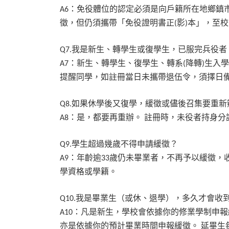
：免役體位的認定必須是向戶籍所在地鄉鎮
A6
徵，但仍須攜帶「免役證明書正
影
本」，至校
(
)
我是新生、轉學生或復學生，已服完兵役者
Q7.
：新生、轉學生、復學生、轉系
降轉
生入學
A7
(
)
提醒同學，如註冊當日未攜帶退伍令，須擇日
如果休學後又復學，緩徵或儘後召集要重新
Q8.
：是，都要再重辦。
註冊時，未役者持身分
A8
學生超過幾歲不得申請緩徵？
Q9.
：年齡逾
歲仍未畢業者，不再予以緩徵，
A9
33
學資格或學籍。
我是畢業生（或休、退學），多久才會收
Q10.
：凡是新生，學校會依據你的修業學制申報
A10
亦是依據你的預計畢業時間申報緩徵。
延畢生