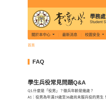
學務處
Student S
關於本中心
最新消息
校園安全
首頁
FAQ
學生兵役常見問題Q&A
什麼是「役男」？徵兵年齡是幾歲？
Q1.
：役男為年滿
歲至
歲尚未服兵役的男生
A1
19
36