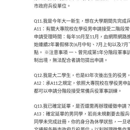
市政府兵役單位。
我是今年大一新生，想在大學期間先完成
Q11.
：有關大專院校在學役男申請接受二階段常
A11
申請受理時間：每年
月至
月，由網際網路
10
11
始連續
年暑假梯次
月中旬、
月上旬以及
月
2
(6
7
7
點。
※注意事項
一、曾完成第
年分階段軍事
1
制出境，無法配合者請勿提出申請。
我是大二學生，也是
年次後出生的役男
Q12.
83
：承
之規定，依照大專院校在學役男申
A12
A11
都可以申請分階段接受常備兵役軍事訓練。
我已確定延畢，是否還需再辦理緩徵申請
Q13.
：確定延畢的男同學，若尚未規劃要去服兵
A13
同學未完成註冊，你的身分為休學狀態，一旦
文通報各縣市政府兵役單位，以利辦理徵集作