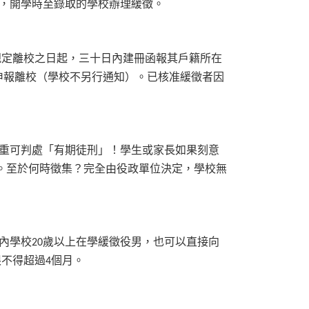
，開學時至錄取的學校辦理緩徵。
規定離校之日起，三十日內建冊函報其戶籍所在
申報離校（學校不另行通知）。已核准緩徵者因
重可判處「有期徒刑」！學生或家長如果刻意
。至於何時徵集？完全由役政單位決定，學校無
內學校
歲以上在學緩徵役男，也可以直接向
20
限不得超過
個月。
4