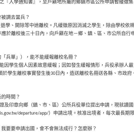
之『入學通知書』，至戶籍地所屬的鄉鎮市區公所申請暫緩徵集
會被調去當兵？
、退學、開除等中途離校。凡緩徵原因消滅之學生，除由學校依
亦應於離校後三十日內，向戶籍在地－鄉、鎮、區、市公所自行
的「兵單」），能不能緩報離校名冊？
能因學生個人因素故意緩報；因如發生緩報情形，兵役承辦人最
須於學生離校事實發生後
日內，造送離校名冊送各縣、市政府
30
長的時間？
證及印章向鄉（鎮、市、區）公所兵役單位提出申請，現就讀國
）申請出境。核准出境者，每次最長期
is.gov.tw/departure/app/
，我要要申請出國，會不會無法成行？怎麼辦？