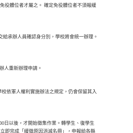
免役體位者才屬之。
確定免役體位者不須報緩
交給承辦人員確認身分別，學校將會統一辦理。
辦人重新辦理申請。
學校依軍人權利實施辦法之規定，仍會保留其入
日以後，才開始徵集作業。轉學生、復學生
30
會立即完成「緩徵原因消滅名冊」，申報給各縣