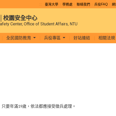
:::
臺灣大學
學務處
聯絡我們
兵役FAQ
網
│校園安全中心
afety Center, Office of Student Affairs, NTU
全民國防教育
兵役專區
好站連結
相關法規
！只要年滿
歲，依法都應接受徵兵處理。
19