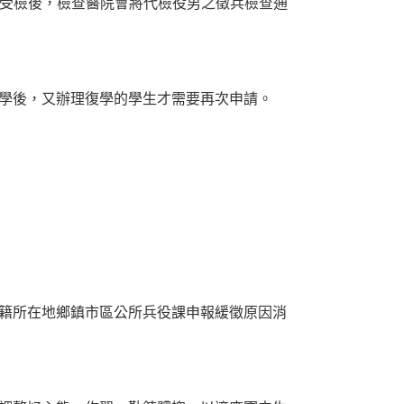
受檢後，檢查醫院會將代檢役男之徵兵檢查通
學後，又辦理復學的學生才需要再次申請。
籍所在地鄉鎮市區公所兵役課申報緩徵原因消