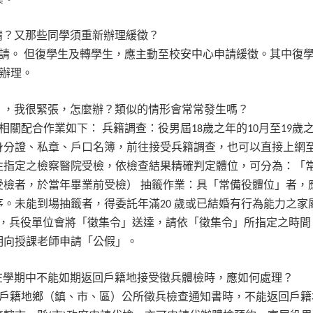
請？又那些同學須重新辦理緩徵？
請。
但復學生及轉學生，應主動至校安中心申請緩徵。其中復
辦理。
」，我很緊張，怎麼辦？類似的情形會常常發生嗎？
相關配合作業如下：
兵籍調查：役男屆
歲之年的
月至
歲
18
10
19
身分證、私章、戶口名簿，前往接受兵籍調查，也可以直接上網
往指定之檢察醫院受檢，依檢查結果精確判定體位，可分為：「
受檢者，於當年畢業前受檢）
抽籤作業：具「常備役體位」者，
序。未能到場抽籤者，得委託年滿
歲或已結婚有行為能力之家
20
，兵役單位會將「徵集令」送達，請依「徵集令」所指定之時間
明向授課老師申請「公假」。
在學期中不能如期返回戶籍地接受徵兵體檢時，應如何處理？
戶籍地鄉（鎮、市、區）公所徵兵檢查通知書時，不能返回戶籍