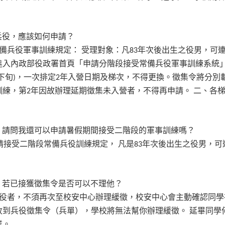
兵役，應該如何申請？
備兵役軍事訓練規定：
受理對象：凡
年次後出生之役男，可
83
進入內政部役政署首頁「申請分階段接受常備兵役軍事訓練系統
下旬
，一次排定
年入營日期及梯次，不得更換。徵集令將分別
)
2
訓練，第
年因故辦理延期徵集未入營者，不得再申請。
二、各
2
，請問我還可以申請暑假期間接受二階段的軍事訓練嗎？
請接受二階段常備兵役訓練規定，
凡是
年次後出生之役男，可
83
？若已接獲徵集令是否可以不理他？
役者，不須再次至校安中心辦理緩徵，校安中心會主動確認同學
收到兵役徵集令（兵單），學校將無法幫你辦理緩徵。
延畢同學
業。