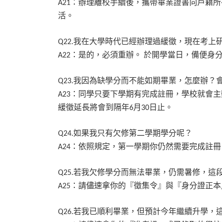
：辦理離校手續後，攜帶畢業證書向戶籍所
A21
活。
我在大學時代已經辦理過緩徵，現在考上
Q22.
：是的，必須重辦。
於開學當日，備便身
A22
我因為缺學分而不能如期畢業，怎麼辦？
Q23.
：同學只要下學期有完成註冊，學校就會主
A23
緩徵延長將會到隔年
月
日止。
6
30
如果我只有欠修第二學期學分呢？
Q24.
：依照規定，第一學期你仍然需要完成註冊
A24
若我欠修學分而無法畢業，仍需暑修，這
Q25.
：請儘速拿你的『徵集令』與『身分證正本
A25
若我已順利畢業，但預計今年繼續升學，
Q26.