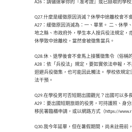
：請儘速拿你的『准考證』或已錄取的學校
A26
什麼是緩徵原因消滅？休學中途離校會不
Q27.
：緩徵原因消滅為：一、畢業。
二、休學
A27
地之縣、市政府外，學生本人按兵役法規定，
休學致中途離校，當然會被徵集當兵。
休、退學後會不會馬上接獲徵集令（俗稱
Q28.
：依「兵役法」規定，要如實依法申報，不
A28
迴避兵役徵集，也可能因此觸法。
學校依規定
法干預。
在學役男可否短期出國觀光？出國可以多
Q29.
：要出國短期旅遊的役男，可持護照、身分
A29
移民署臨櫃申請，或以網路方式（
https://www.r
我今年延畢，但在暑假期間，尚未註冊前
Q30.