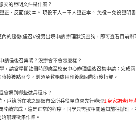
繳交的證明文件是什麼？
證正、反面
影
本。
現役軍人－軍人證正本。
免役－免役證明書
(
)
區內的緩徵
儘召
役男出境申請
辦理狀況查詢，即可查看目前辦
(
)/
申請儘後召集嗎？沒辦會不會怎麼樣？
學，請當學期註冊時即應至校安中心辦理儘後召集申請：完成兩
屆時接獲點召令，則須至教務處用印後繳回鄰近後指部。
還會遇到哪些徵兵程序？
前，戶籍所在地之鄉鎮市公所兵役單位會先行辦理
身家調查
年
1.
(
間陸續完成，這是正常的程序，同學只需按相關通知前往辦理，
開始辦理徵集作業。