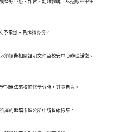
調整好心態、作習、勤鍊體魄，以適應軍中生
交予承辦人員辨識身分。
必須攜帶相關證明文件至校安中心辦理緩徵。
學期無法來校補修學分時，其責自負。
所屬的鄉鎮市區公所申請暫緩徵集。