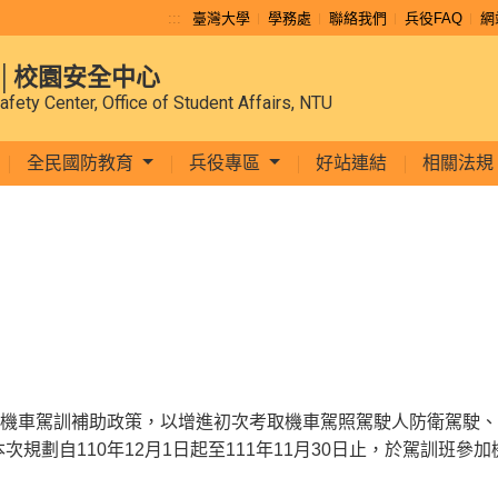
:::
臺灣大學
學務處
聯絡我們
兵役FAQ
網
│校園安全中心
afety Center, Office of Student Affairs, NTU
全民國防教育
兵役專區
好站連結
相關法規
理機車駕訓補助政策，以增進初次考取機車駕照駕駛人防衛駕駛
規劃自110年12月1日起至111年11月30日止，於駕訓班