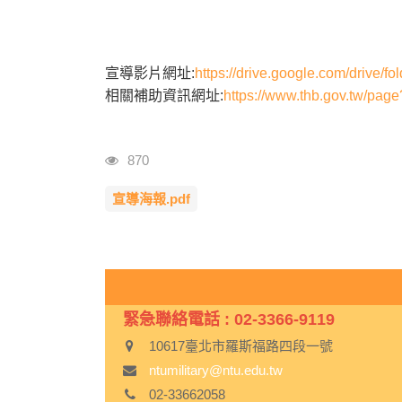
宣導影片網址:
https://drive.google.com/dri
相關補助資訊網址:
https://www.thb.gov.tw/p
瀏覽人次
870
宣導海報.pdf
緊急聯絡電話 : 02-3366-9119
10617臺北市羅斯福路四段一號
ntumilitary@ntu.edu.tw
02-33662058