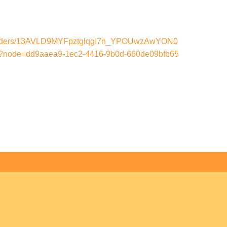
ve/folders/13AVLD9MYFpztglqgI7n_YPOUwzAwYON0
age?node=dd9aaea9-1ec2-4416-9b0d-660de09bfb65