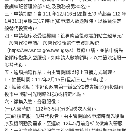
役訓練班管理幹部70名及勤務役男30名)。
三、申請期間：自 111 年12月16日(星期五)9 時起至 112 年
1月31日(星期二)17 時止(如申請人數逾額時，以抽籤決定一
般替代役資格)。
四、申請程序及受理機關：役男應至役政署網站主題單元/
一般替代役申請/一般替代役甄選作業資訊系統
（https://www.nca.gov.tw/sugsys）登錄申請，並依申請先
後順序徵集入營服役，如申請人數逾額時，以抽籤決定服一
般替代役。
五、逾額抽籤作業：由主管機關以線上直播方式辦理。
1、抽籤時間：112年2月15日(星期三)上午9時起。
2、抽籤地點：本部役政署第一辦公室2樓會議室(南投縣南
投市中興新村光明路21號)或指定地點。
六、徵集入營、分發服役：
(一)入營時間：112年3-5月(分3個梯次入營)。
(二)經核定服一般替代役者，由主管機關依申請時間先後順
序及機關勤務需求，至遲於112年5月前分梯次徵集入營服
役；一般資格替代役服役之役別機關於基礎訓練期間參加梯