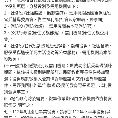
次役別甄選，分發役別及需用機關如下：
1、社會役 (社福照護、偏鄉醫療)，需用機關為國軍退除役
官兵輔導委員會、衛生福利部(社會及家庭署、醫事司)。
2、消防役 (消防救護) ，需用機關為本部消防署)。
3、公共行政役(原住民族部落) ，需用機關(原住民族委員
會)。
4、社會役(替代役訓練班管理幹部、勤務役男、社區營造、
服役受傷退役弟兄生活協助等公益服務) ，需用機關為本部
役政署。
(三)一般資格服勤役別及需用機關：於成功嶺接受基礎訓練
期間，依該梯次役別機關所訂之民間教育專長條件參加甄
選；役男應於徵集入營前備妥學歷證明文件(國外學歷證
件，需經我國駐外單位 驗證)及民間教育專長證照，以利役
別甄選事宜。
(四)配合政府防疫需要，徵集作業期程由主管機關依疫情實
際需要 調整之。
七、112年6月應屆畢業役男，請參加112年下半年役男(以