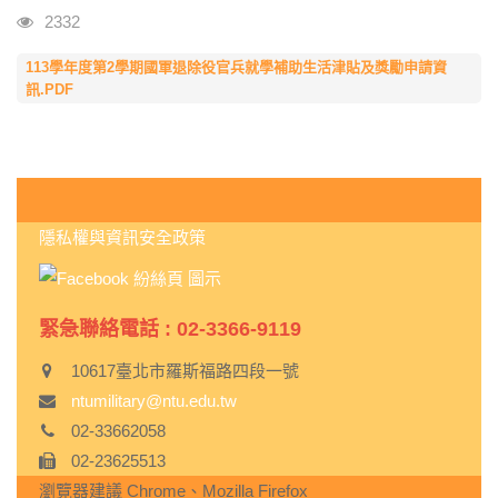
瀏覽人次
2332
113學年度第2學期國軍退除役官兵就學補助生活津貼及獎勵申請資
訊.PDF
:::
隱私權與資訊安全政策
緊急聯絡電話 : 02-3366-9119
10617臺北市羅斯福路四段一號
ntumilitary@ntu.edu.tw
02-33662058
02-23625513
瀏覽器建議 Chrome、Mozilla Firefox