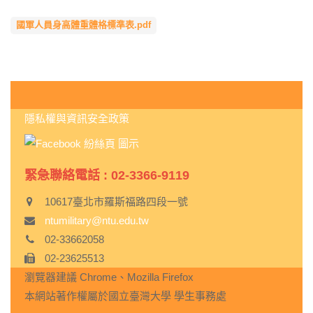
國軍人員身高體重體格標準表.pdf
:::
隱私權與資訊安全政策
緊急聯絡電話 : 02-3366-9119
10617臺北市羅斯福路四段一號
ntumilitary@ntu.edu.tw
02-33662058
02-23625513
瀏覽器建議 Chrome、Mozilla Firefox
本網站著作權屬於國立臺灣大學 學生事務處