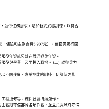
訓練，並依任務需求，增加新式武器訓練，以符合
0元，保險和主副食費5,987元），使役男履行國
男服役年資能累計在職涯退休年資。
役與學業，及早投入職場。 (二) 調整兵力
施以不同強度、專業技能的訓練，使訓練更紮
。
、工程搶修等，確保社會持續運作。
援主戰跟守備部隊各項作戰，並且負責城鄉守備