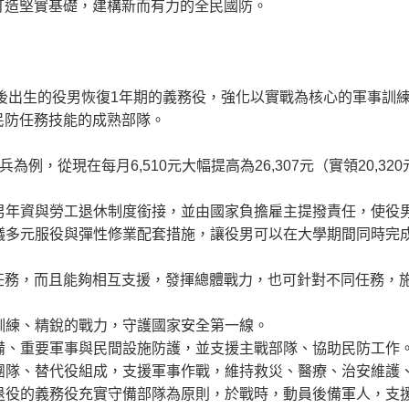
打造堅實基礎，建構新而有力的全民國防。
次以後出生的役男恢復1年期的義務役，強化以實戰為核心的軍事
民防任務技能的成熟部隊。
例，從現在每月6,510元大幅提高為26,307元（實領20,32
男年資與勞工退休制度銜接，並由國家負擔雇主提撥責任，使役
多元服役與彈性修業配套措施，讓役男可以在大學期間同時完成服
任務，而且能夠相互支援，發揮總體戰力，也可針對不同任務，
訓練、精銳的戰力，守護國家安全第一線。
備、重要軍事與民間設施防護，並支援主戰部隊、協助民防工作
團隊、替代役組成，支援軍事作戰，維持救災、醫療、治安維護
退役的義務役充實守備部隊為原則，於戰時，動員後備軍人，支