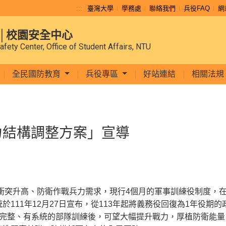
:::
臺灣大學
學務處
聯絡我們
兵役FAQ
網
│校園安全中心
afety Center, Office of Student Affairs, NTU
全民國防教育
兵役專區
好站連結
相關法規
力結構調整方案」宣導
衝突升高、防衛作戰兵力需求，現行4個月的軍事訓練役制度，
111年12月27日宣布，從113年起將義務役回復為1年役期
在完整、有系統的部隊訓練後，可望大幅提升戰力，厚植防衛能量