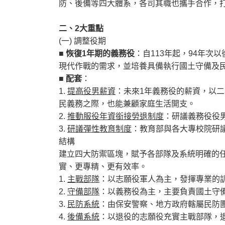
防、後備等四大體系，各司其職也攜手合作，
二、2大重點
(一) 調整役期
■
恢復1年期的義務役
：自113年起，94年
現代作戰的需求，並培養具備執行國土守備及
■
配套
：
1.
提高役男薪資
：未來1年義務役的薪資，以二兵為
民義務之際，也能兼顧家庭生活開支。
2.
推動服役年資銜接勞退制度
：研議義務役役
3.
研議彈性教育制度
：教育部與各大專校院研議
結構
建立四大防禦區塊，賦予各部隊及系統明確的
實、更專精、更有效率。
1.
主戰部隊
：以志願役軍人為主，發揮專業的
2.
守備部隊
：以義務役為主，主要負責國土守
3.
民防系統
：由保安警察、地方政府轄屬民防
4.
後備系統
：以退役的志願役充實主戰部隊，