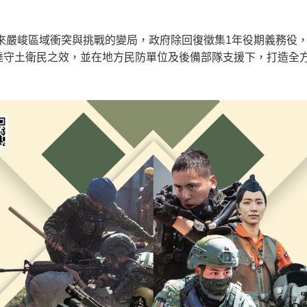
來嚴峻區域衝突與挑戰的變局，政府除回復徵集1年役期義務役
達守土衛民之效，並在地方民防單位及後備部隊支援下，打造全