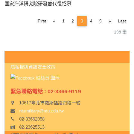
國家海洋研究院研發替代役招募
Previous
Next
First
«
1
2
3
4
5
»
Last
198 筆
:::
隱私權與資訊安全政策
緊急聯絡電話 : 02-3366-9119
10617臺北市羅斯福路四段一號
ntumilitary@ntu.edu.tw
02-33662058
02-23625513