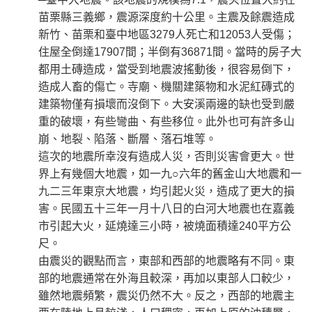
苗栗縣三義鄉，震源深度約十公里。主震及餘震造成
新竹、苗栗和臺中地區3279人死亡和12053人受傷；
住屋全倒達17907間；半倒有36871間。當時的房子大
都用土磚造成，當受到地震波搖動後，很容易倒下，
造成人畜的傷亡。寺廟、機關建築物和水泥紅磚式的
建築物僅有損壞而沒倒下。大安溪兩邊的缺也受到嚴
重的破壞，有些彎曲、有些移位。此外也可有許多山
崩、地裂、陷落、斷層、落石堆等。
這次的地震所幸沒有造成人災，否則災害會更大。世
界上有幾個大地震，如一九○六年的舊金山大地震和一
九二三年東京大地震，均引起火災，造成了更大的損
害。民國五十三年一月十八日的白河大地震也在嘉義
市引起大火，延燒達三小時，被燒面積達240平方公
尺。
由震災的觀點而言，東部和西部的地震略有不同。東
部的地震通常在外海且較深，再加以東部人口較少，
雖然地震頻繁，震災仍然不大。反之，西部的地震主