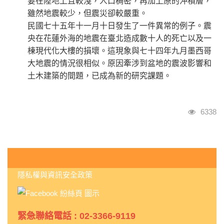
要在陸地上且較淺，人口稠密，再加上原的沖積層，
雖然地震較少，但震災卻較嚴重。
民國七十五年十一月十日發生了一件異常的例子。震
央在花蓮外海的地震在臺北造成數十人的死亡以及一
棟現代化大樓的損壞。這現象與七十四年九月墨西哥
大地震的情況很相似。原因牽涉到盆地的震波影響和
土木建築的間題，已成為新的研究課題。
瀏覽人
6338
:::
隱私權與資訊安全政策
緊急聯絡電話 : 02-3366-9119