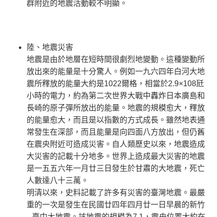
群附近的地震活動較不明顯。
陸、地震災害
地震是由於地層在短時間很劇烈地變動。這種變動所
放出來的能量是十分驚人。例如一九六四年白河大地
震所釋放的能量大約是1022爾格，相當於2.9×108瓩
小時的電力，約為第二次世界大戰中轟炸日本廣島和
長崎的原子彈所放出的能量。地震的規模愈大，釋放
的能量愈大，而且是以指數的方式成長。雖然地表通
常發生在深部，而且能量是向四面八方放出，但仍舊
在震央附近可造成災害。自人類歷史以來，地震造成
大災害的記載十分地多。世界上造成最大災害的地震
是一五五六年一月廿三日發生於甘肅的大地震，死亡
人數達八十三萬。
明清以來，史料記載了許多有災害的臺灣地震。最嚴
重的一次是發生在民國廿四年四月廿一日早晨的新竹
─臺中大地震。該地震的規模為7.1，震央位置大約在