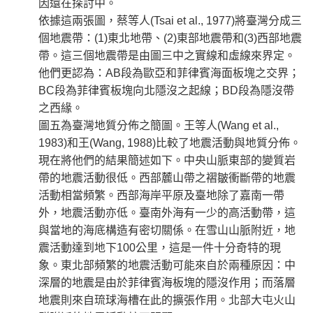
因還在探討中。
依據這兩張圖，蔡等人(Tsai et al., 1977)將臺灣分成三
個地震帶：(1)東北地帶、(2)東部地震帶和(3)西部地震
帶。這三個地震帶是由圖三中之實線和虛線來界定。
他們更認為：AB段為歐亞和菲律賓海面板塊之交界；
BC段為菲律賓板塊向北隱沒之起線；BD段為隱沒帶
之西緣。
圖五為臺灣地質分佈之簡圖。王等人(Wang et al.,
1983)和王(Wang, 1988)比較了地震活動與地質分佈。
現在將他們的結果簡述如下。中央山脈東部的變質岩
帶的地震活動很低。西部麓山帶之褶皺衝斷帶的地震
活動相當頻繁。西部海岸平原及臺地除了嘉南一帶
外，地震活動亦低。臺南外海有一少的高活動帶，這
與當地的海底構造有密切關係。在雪山山脈附近，地
震活動達到地下100公里，這是一件十分奇特的現
象。東北部頻繁的地震活動可能來自於兩種原因：中
深層的地震是由於菲律賓海板塊的隱沒作用；而落層
地震則來自琉球海槽在此的擴張作用。北部大屯火山