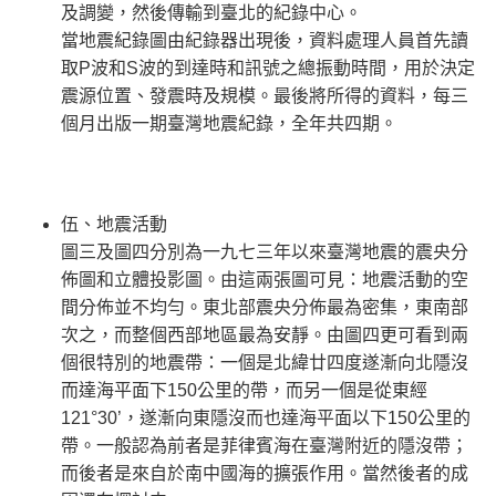
及調變，然後傳輸到臺北的紀錄中心。
當地震紀錄圖由紀錄器出現後，資料處理人員首先讀
取P波和S波的到達時和訊號之總振動時間，用於決定
震源位置、發震時及規模。最後將所得的資料，每三
個月出版一期臺灣地震紀錄，全年共四期。
伍、地震活動
圖三及圖四分別為一九七三年以來臺灣地震的震央分
佈圖和立體投影圖。由這兩張圖可見：地震活動的空
間分佈並不均勻。東北部震央分佈最為密集，東南部
次之，而整個西部地區最為安靜。由圖四更可看到兩
個很特別的地震帶：一個是北緯廿四度遂漸向北隱沒
而達海平面下150公里的帶，而另一個是從東經
121°30’，遂漸向東隱沒而也達海平面以下150公里的
帶。一般認為前者是菲律賓海在臺灣附近的隱沒帶；
而後者是來自於南中國海的擴張作用。當然後者的成