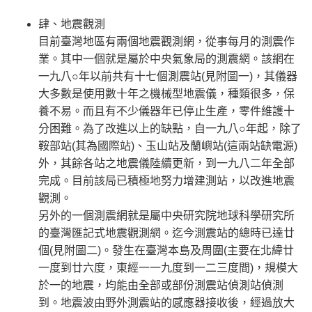
肆、地震觀測
目前臺灣地區有兩個地震觀測網，從事每月的測震作
業。其中一個就是屬於中央氣象局的測震網。該網在
一九八○年以前共有十七個測震站(見附圖一)，其儀器
大多數是使用數十年之機械型地震儀，種類很多，保
養不易。而且有不少儀器年已停止生產，零件維護十
分困難。為了改進以上的缺點，自一九八○年起，除了
鞍部站(其為國際站)、玉山站及蘭嶼站(這兩站缺電源)
外，其餘各站之地震儀陸續更新，到一九八二年全部
完成。目前該局已積極地努力增建測站，以改進地震
觀測。
另外的一個測震網就是屬中央研究院地球科學研究所
的臺灣匯記式地震觀測網。迄今測震站的總時已達廿
個(見附圖二)。發生在臺灣本島及周圍(主要在北緯廿
一度到廿六度，東經一一九度到一二三度間)，規模大
於一的地震，均能由全部或部份測震站偵測站偵測
到。地震波由野外測震站的感應器接收後，經過放大