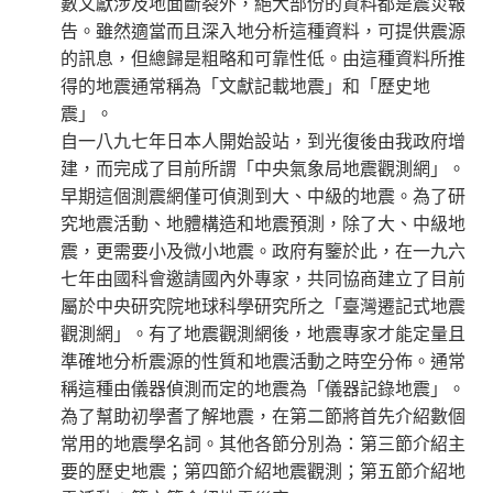
數文獻涉及地面斷裂外，絕大部份的資料都是震災報
告。雖然適當而且深入地分析這種資料，可提供震源
的訊息，但總歸是粗略和可靠性低。由這種資料所推
得的地震通常稱為「文獻記載地震」和「歷史地
震」。
自一八九七年日本人開始設站，到光復後由我政府增
建，而完成了目前所謂「中央氣象局地震觀測網」。
早期這個測震網僅可偵測到大、中級的地震。為了研
究地震活動、地體構造和地震預測，除了大、中級地
震，更需要小及微小地震。政府有鑒於此，在一九六
七年由國科會邀請國內外專家，共同協商建立了目前
屬於中央研究院地球科學研究所之「臺灣遷記式地震
觀測網」。有了地震觀測網後，地震專家才能定量且
準確地分析震源的性質和地震活動之時空分佈。通常
稱這種由儀器偵測而定的地震為「儀器記錄地震」。
為了幫助初學耆了解地震，在第二節將首先介紹數個
常用的地震學名詞。其他各節分別為：第三節介紹主
要的歷史地震；第四節介紹地震觀測；第五節介紹地