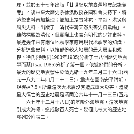
理，並於五十七年出版「廿世紀以前臺灣地震紀錄彙
考」。後來臺大歷史系徐泓教授在國科會支持下，將
這些史料再加整理；並加上霜雪冰雹、旱災、洪災與
風災史料，出版了「清代臺灣天然災害史料彙編」。
雖然標題為清代，但實際上也含有明代的少許史料。
最近幾年來有兩位地震學家應用現代地震學的知識，
分析這些史料，以推部份較大地震的最大震度和規
模。徐氏(徐明同1983年1985)分析了廿八個歷史地震
學而蔡(Tsai, 1985)分析了第一個。依據他們的分析，
最大的歷史地震發生於清光緒十九年三月二十六日(西
元一八九二年四月二十二日)，震央在臺南安平附近，
規模達7.5。所幸這次大地震沒有造成重大災害。造成
最大傷亡的歷史地震是清同治六年十一月十三日(西元
一一六七年十二月十八日)的基隆外海地震，這次地震
引成大海嘯，造成數百人死亡。幾個比較大的歷史地
震列於附表二。