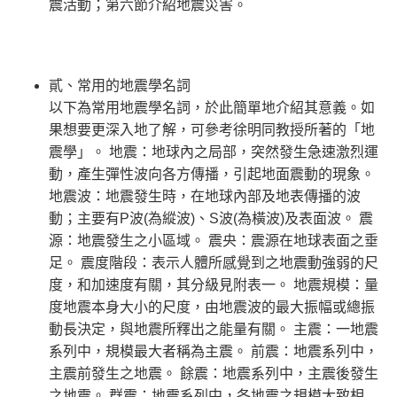
震活動；第六節介紹地震災害。
貳、常用的地震學名詞
以下為常用地震學名詞，於此簡單地介紹其意義。如
果想要更深入地了解，可參考徐明同教授所著的「地
震學」。 地震：地球內之局部，突然發生急速激烈運
動，產生彈性波向各方傳播，引起地面震動的現象。
地震波：地震發生時，在地球內部及地表傳播的波
動；主要有P波(為縱波)、S波(為橫波)及表面波。 震
源：地震發生之小區域。 震央：震源在地球表面之垂
足。 震度階段：表示人體所感覺到之地震動強弱的尺
度，和加速度有關，其分級見附表一。 地震規模：量
度地震本身大小的尺度，由地震波的最大振幅或總振
動長決定，與地震所釋出之能量有關。 主震：一地震
系列中，規模最大者稱為主震。 前震：地震系列中，
主震前發生之地震。 餘震：地震系列中，主震後發生
之地震。 群震：地震系列中，各地震之規模大致相