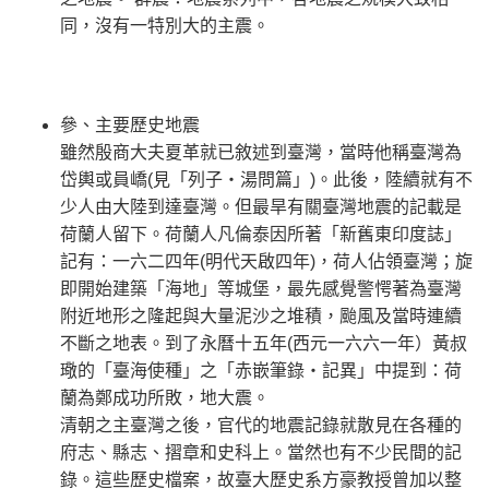
同，沒有一特別大的主震。
參、主要歷史地震
雖然殷商大夫夏革就已敘述到臺灣，當時他稱臺灣為
岱輿或員嶠(見「列子‧湯問篇」)。此後，陸續就有不
少人由大陸到達臺灣。但最旱有關臺灣地震的記載是
荷蘭人留下。荷蘭人凡倫泰因所著「新舊東印度誌」
記有：一六二四年(明代天啟四年)，荷人佔領臺灣；旋
即開始建築「海地」等城堡，最先感覺警愕著為臺灣
附近地形之隆起與大量泥沙之堆積，颱風及當時連續
不斷之地表。到了永曆十五年(西元一六六一年）黃叔
璥的「臺海使種」之「赤嵌筆錄‧記異」中提到：荷
蘭為鄭成功所敗，地大震。
清朝之主臺灣之後，官代的地震記錄就散見在各種的
府志、縣志、摺章和史科上。當然也有不少民間的記
錄。這些歷史檔案，故臺大歷史系方豪教授曾加以整